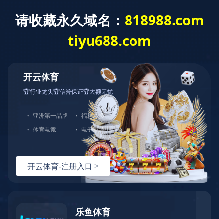
中
乐动在线
工艺开发平台
分析方法开发平台
乐动在线
工艺开发平台
分析方法开发平台
上游工艺开发平台