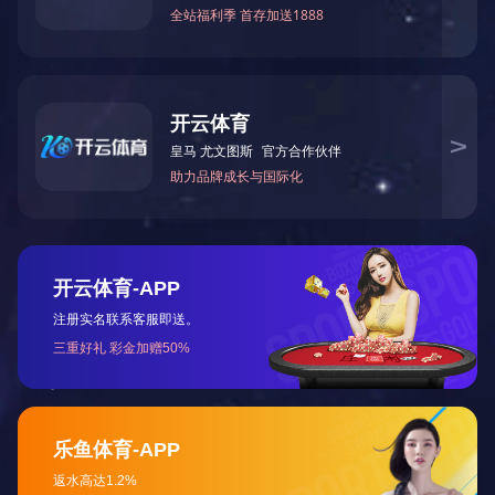
环轨摇晃式细胞培养平台
与全球顶级生物仪器公司科耐联合开发的新型生物反应系统
和放大体系，适合对剪切力敏感的蛋白质生产，为易降解易
聚集蛋白提供更稳定培养表达环境，从实验室到cGMP生产，
放大一致性高。