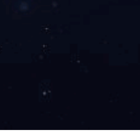
优势
重组蛋白纯化
双特异性抗体纯化
工艺稳定性高