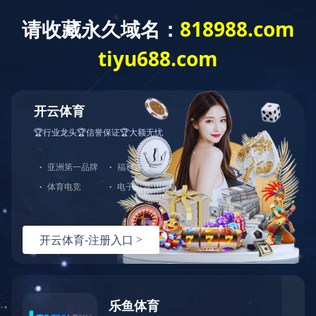
中
公司新闻
行业资讯
活动信息
资源库
乐动（中国）
欢迎您乐动（中国）获悉更多服务详情以及相
关报价