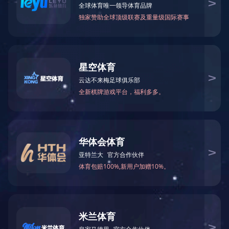
网站地图
隐私政策
使用条款
加入我们
关注汉腾
Copyright © 2021 乐动在线 ALL RIGHTS RESERVED
粤ICP备
16115190号
Designed By
Wanhu
.
爱游戏ayx官方网页
|
开云网页版页面登
|
完美体育·完美登陆入口
|
开云手机入口官网
|
德信平台
|
乐动在线
|
九游j9官网入口（中国）
官方网站
|
乐鱼页面在线登录
|
星空app官方站官网
|